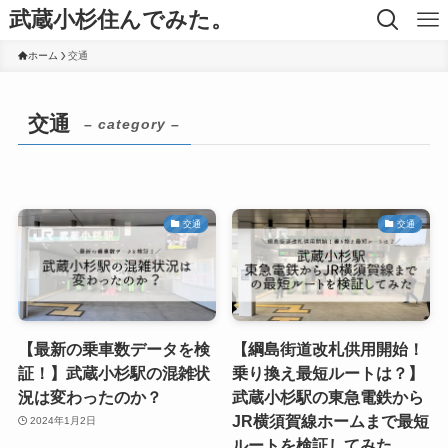
武蔵小杉住んでみた。
ホーム
交通
交通
– category –
交通
交通
【最新の乗車数データを検
【綱島街道改札供用開始！
証！】武蔵小杉駅の混雑状
乗り換え最短ルートは？】
況は変わったのか？
武蔵小杉駅の東急電鉄から
JR横須賀線ホームまで最短
2024年1月2日
ルートを検証してみた